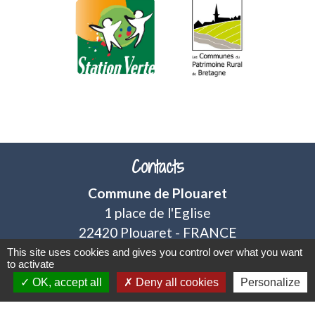
chevron_left
chevron_right
Contacts
Commune de Plouaret
1 place de l'Eglise
22420 Plouaret - FRANCE
+33 2 96 46 62 02
This site uses cookies and gives you control over what you want
to activate
OK, accept all
Deny all cookies
Personalize