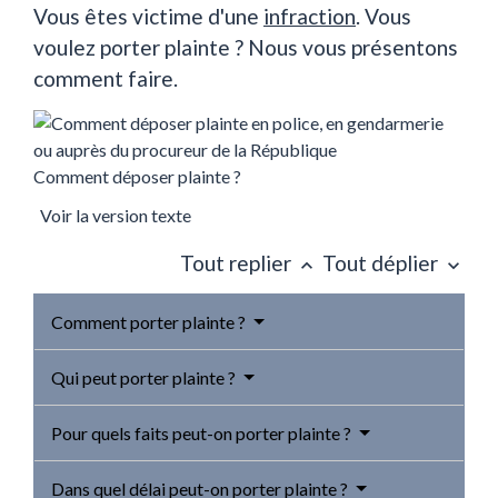
Vous êtes victime d'une
infraction
. Vous
voulez porter plainte ? Nous vous présentons
comment faire.
Comment déposer plainte ?
Voir la version texte
Tout replier
Tout déplier
keyboard_arrow_up
keyboard_arrow_down
Comment porter plainte ?
Qui peut porter plainte ?
Pour quels faits peut-on porter plainte ?
Dans quel délai peut-on porter plainte ?