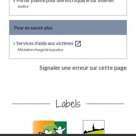
Porter plainte pour une escroquerie sur internet
Justice
Pour en savoir plus
open_in_new
Services d’aide aux victimes
Ministère chargé de la justice
Signaler une erreur sur cette page
Labels