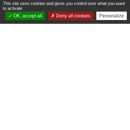
This site uses cookies and gives you control over what you want
to activate
chevron_left
chevron_right
OK, accept all
Deny all cookies
Personalize
Contacts
Commune de Plouaret
1 place de l'Eglise
22420 Plouaret - FRANCE
+33 2 96 46 62 02