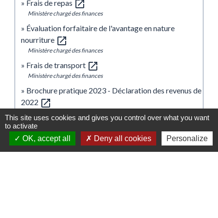
open_in_new
Frais de repas
Ministère chargé des finances
Évaluation forfaitaire de l'avantage en nature
open_in_new
nourriture
Ministère chargé des finances
open_in_new
Frais de transport
Ministère chargé des finances
Brochure pratique 2023 - Déclaration des revenus de
open_in_new
2022
Ministère chargé des finances
This site uses cookies and gives you control over what you want
to activate
open_in_new
Impôt sur le revenu : dépliants d'information
OK, accept all
Deny all cookies
Personalize
Ministère chargé des finances
Signaler une erreur sur cette page