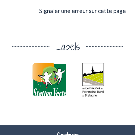
Signaler une erreur sur cette page
Labels
chevron_left
chevron_right