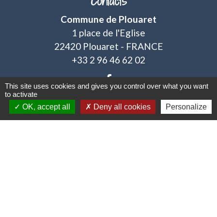
Contacts
Commune de Plouaret
1 place de l'Eglise
22420 Plouaret - FRANCE
+33 2 96 46 62 02
This site uses cookies and gives you control over what you want
to activate
OK, accept all
Deny all cookies
Personalize
Jumelages
Plouaret / Vieux-Marché - Charleville (Irlande)
Mentions légales
-
Politique de confidentialité
-
Accessibilité
-
Plan du site
-