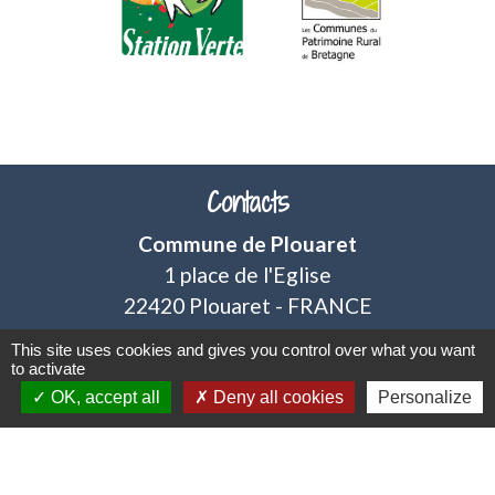
chevron_left
chevron_right
Contacts
Commune de Plouaret
1 place de l'Eglise
22420 Plouaret - FRANCE
+33 2 96 46 62 02
This site uses cookies and gives you control over what you want
to activate
OK, accept all
Deny all cookies
Personalize
Jumelages