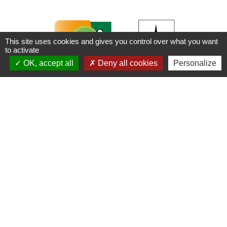
This site uses cookies and gives you control over what you want
to activate
chevron_left
chevron_right
OK, accept all
Deny all cookies
Personalize
Contacts
Commune de Plouaret
1 place de l'Eglise
22420 Plouaret - FRANCE
+33 2 96 46 62 02