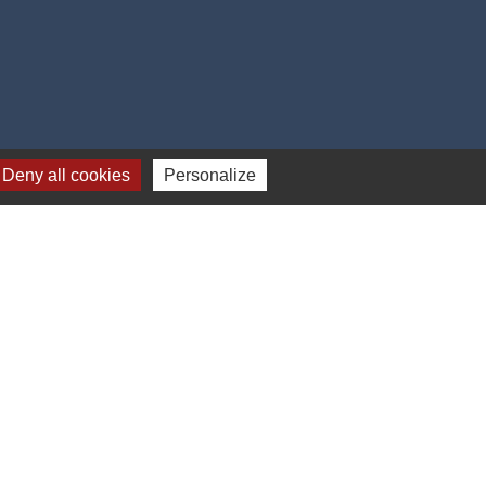
Deny all cookies
Personalize
harleville (Irlande)
e
-
Gestion des cookies