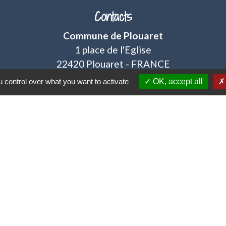
Contacts
Commune de Plouaret
1 place de l'Eglise
22420 Plouaret - FRANCE
+33 2 96 46 62 02
 control over what you want to activate
OK, accept all
Jumelages
Plouaret / Vieux-Marché - C
tique de confidentialité
-
Accessibilité
-
Plan du sit