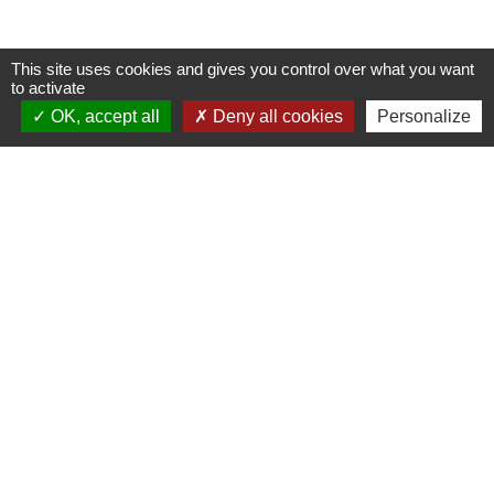
This site uses cookies and gives you control over what you want
to activate
Labels
OK, accept all
Deny all cookies
Personalize
chevron_left
chevron_right
Contacts
Commune de Plouaret