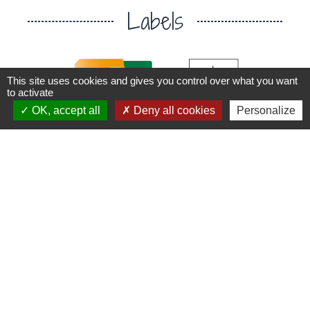
Labels
This site uses cookies and gives you control over what you want
to activate
OK, accept all
Deny all cookies
Personalize
chevron_left
chevron_right
Contacts
Commune de Plouaret
1 place de l'Eglise
22420 Plouaret - FRANCE
+33 2 96 46 62 02