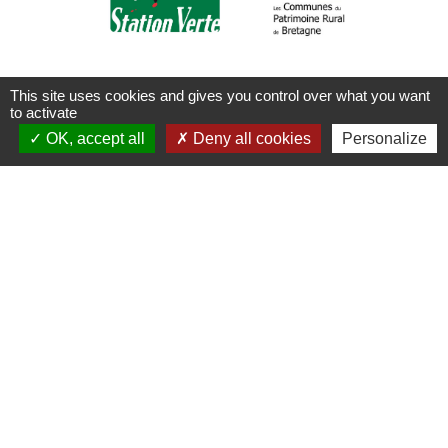
chevron_left
chevron_right
This site uses cookies and gives you control over what you want
to activate
OK, accept all
Deny all cookies
Personalize
Contacts
Commune de Plouaret
1 place de l'Eglise
22420 Plouaret - FRANCE
+33 2 96 46 62 02
Jumelages