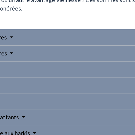
xonérées.
res
ires
battants
e aux harkis