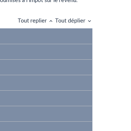
Tout replier
Tout déplier
keyboard_arrow_up
keyboard_arrow_down