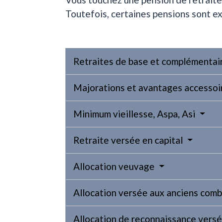
Toutefois, certaines pensions sont e
Retraites de base et complémentai
Majorations et avantages accesso
Minimum vieillesse, Aspa, Asi
Retraite versée en capital
Allocation veuvage
Allocation versée aux anciens com
Allocation de reconnaissance versé