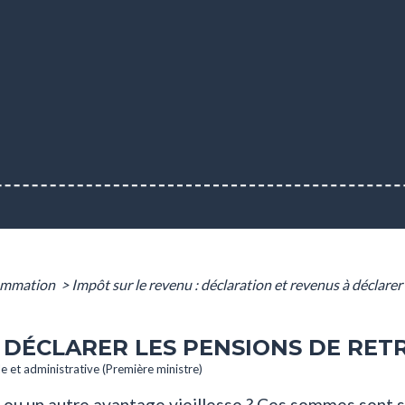
sommation
>
Impôt sur le revenu : déclaration et revenus à déclarer
- DÉCLARER LES PENSIONS DE RET
le et administrative (Première ministre)
 ou un autre avantage vieillesse ? Ces sommes sont so