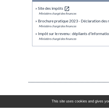
open_in_new
Site des impôts
Ministère chargé des finances
Brochure pratique 2023 - Déclaration des
Ministère chargé des finances
Impôt sur le revenu : dépliants d'informati
Ministère chargé des finances
This site uses cookies and gives you