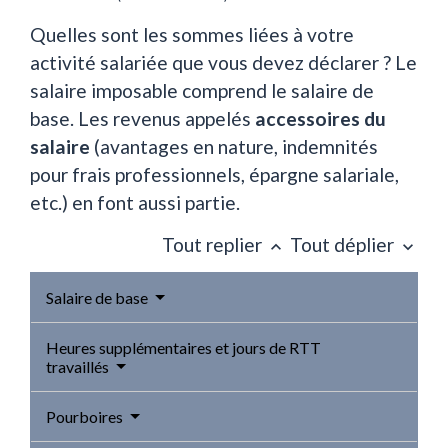
Quelles sont les sommes liées à votre
activité salariée que vous devez déclarer ? Le
salaire imposable comprend le salaire de
base. Les revenus appelés
accessoires du
salaire
(avantages en nature, indemnités
pour frais professionnels, épargne salariale,
etc.) en font aussi partie.
Tout replier
Tout déplier
keyboard_arrow_up
keyboard_arrow_down
Salaire de base
Heures supplémentaires et jours de RTT
travaillés
Pourboires