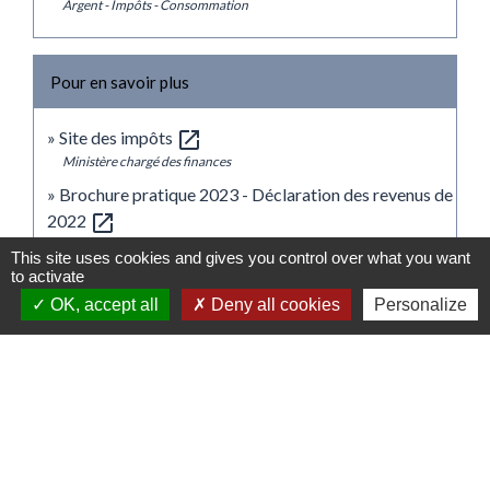
Argent - Impôts - Consommation
Pour en savoir plus
open_in_new
Site des impôts
Ministère chargé des finances
Brochure pratique 2023 - Déclaration des revenus de
open_in_new
2022
Ministère chargé des finances
This site uses cookies and gives you control over what you want
to activate
open_in_new
Impôt sur le revenu : dépliants d'information
Ministère chargé des finances
OK, accept all
Deny all cookies
Personalize
Signaler une erreur sur cette page