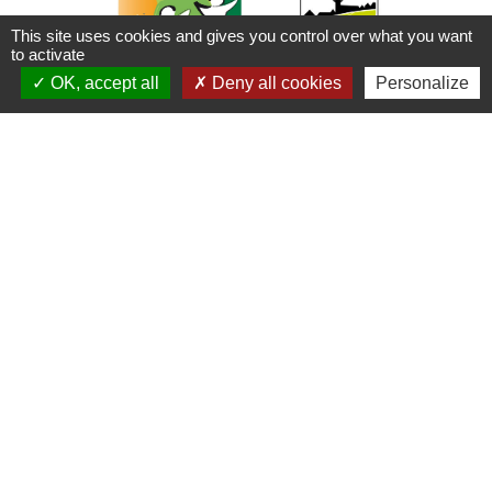
This site uses cookies and gives you control over what you want
to activate
chevron_left
chevron_right
OK, accept all
Deny all cookies
Personalize
Contacts
Commune de Plouaret
1 place de l'Eglise
22420 Plouaret - FRANCE
+33 2 96 46 62 02