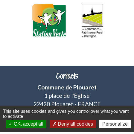
chevron_left
chevron_right
Contacts
Commune de Plouaret
1 place de l'Eglise
22420 Plouaret - FRANCE
This site uses cookies and gives you control over what you want
+33 2 96 46 62 02
to activate
OK, accept all
Deny all cookies
Personalize