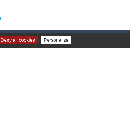
Deny all cookies
Personalize
harleville (Irlande)