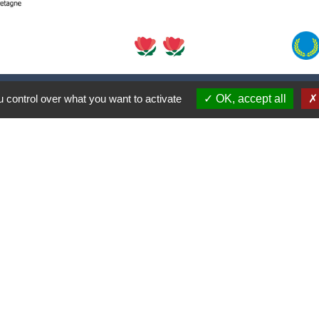
Contacts
 control over what you want to activate
OK, accept all
Commune de Plouaret
1 place de l'Eglise
22420 Plouaret - FRANCE
+33 2 96 46 62 02
Jumelages
Plouaret / Vieux-Marché - C