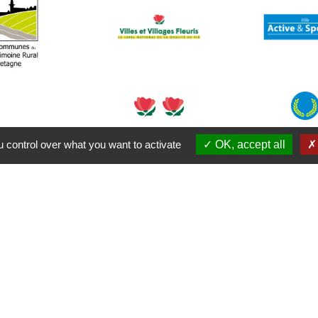
 control over what you want to activate
OK, accept all
Contacts
Commune de Plouaret
1 place de l'Eglise
22420 Plouaret - FRANCE
+33 2 96 46 62 02