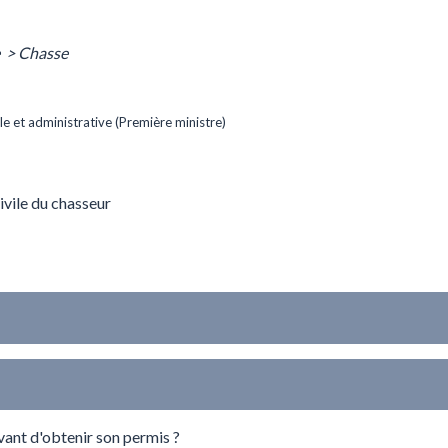
e
>
Chasse
ale et administrative (Première ministre)
ivile du chasseur
nt d'obtenir son permis ?