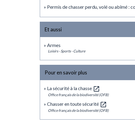
Permis de chasser perdu, volé ou abîmé : 
Et aussi
Armes
Loisirs - Sports - Culture
Pour en savoir plus
open_in_new
La sécurité à la chasse
Office français de la biodiversité (OFB)
open_in_new
Chasser en toute sécurité
Office français de la biodiversité (OFB)