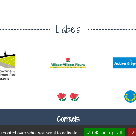
Labels
Contacts
Commune de Plouaret
 control over what you want to activate
OK, accept all